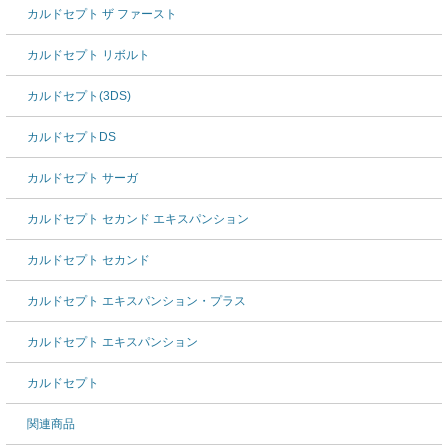
カルドセプト ザ ファースト
カルドセプト リボルト
カルドセプト(3DS)
カルドセプトDS
カルドセプト サーガ
カルドセプト セカンド エキスパンション
カルドセプト セカンド
カルドセプト エキスパンション・プラス
カルドセプト エキスパンション
カルドセプト
関連商品