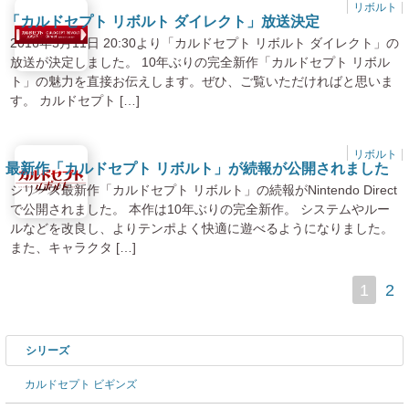
リボルト
「カルドセプト リボルト ダイレクト」放送決定
「カルドセプト リボルト ダイレクト」放送決定
2016年5月11日 20:30より「カルドセプト リボルト ダイレクト」の
放送が決定しました。 10年ぶりの完全新作「カルドセプト リボル
ト」の魅力を直接お伝えします。ぜひ、ご覧いただければと思いま
す。 カルドセプト […]
リボルト
最新作「カルドセプト リボルト」が続報が公開
最新作「カルドセプト リボルト」が続報が公開されました
シリーズ最新作「カルドセプト リボルト」の続報がNintendo Direct
で公開されました。 本作は10年ぶりの完全新作。 システムやルー
ルなどを改良し、よりテンポよく快適に遊べるようになりました。
また、キャラクタ […]
1
2
シリーズ
カルドセプト ビギンズ