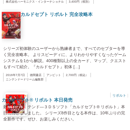
株式会社ハーモニクス・インターナショナル
3,400円（税別）
カルドセプト リボルト 完全攻略本
シリーズ初体験のユーザーから熟練者まで、すべてのセプターを導
く完全攻略本。 よりスピーディに、よりわかりやすくなったゲーム
システムを1から解説。400種類以上の全カード、マップ、クエスト
もすべて紹介。『カルドセプト』初体 […]
2016年7月7日
徳間書店
アンビット
2,700円（税込）
ニンテンドードリーム編集部
リボルト
カルドセプト® リボルト 本日発売
カルドセプト® リボルト 本日発売
最新作。ニンテンド―３ＤＳソフト「カルドセプト® リボルト」本
日発売となりました。 シリーズ8作目となる本作は、10年ぶりの完
全新作です。ぜひ、お楽しみください。