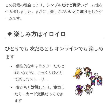
この要素の融合により、
シンプルだけど奥深い
ゲーム性を
生み出しました。まさに、楽しさの
いいとこ取り
をしたゲ
ームです。
楽しみ方はイロイロ
ひとり
でも
友だち
とも
オンライン
でも 楽しめ
ます
個性的なキャラクターたちと
戦いながら、じっくりひとり
で楽しむストーリー
友だちと
対戦
したり、
協力
し
たり、
カード交換
だってでき
ます