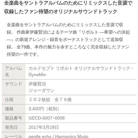
全楽曲をサントラアルバムのためにリミックスした音源で
収録したファン待望のオリジナルサウンドトラック
全楽曲をサントラアルバムのためにリミックスした音源で収
録。 作曲家伊藤賢治によるテーマ曲『リボルト —希望への決起
—』の新規アレンジ・録音をボーナストラックとして追加収
録。 全79曲、本作の魅力を余すところなく完全収録したファン
待望の一作です。
アルバム
カルドセプト リボルト オリジナルサウンドトラック -
名
DynaMix-
サウンド
伊藤賢治
ジョーダウン
仕様
ＣＤ２枚組 全７９曲
価格
3,400円（税別）
製品番号
GECD-0007~0008
発売日
2017年3月29日
レーベル
gentle echo / Harmonics Music