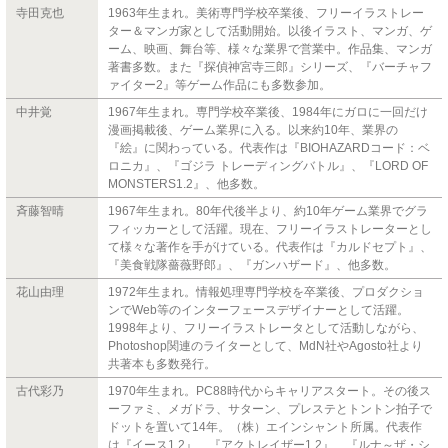
寺田克也
1963年生まれ。美術専門学校卒業後、フリーイラストレー
ター＆マンガ家として活動開始。以後イラスト、マンガ、ゲ
ーム、映画、舞台等、様々な業界で営業中。作品集、マンガ
著書多数。また『探偵神宮寺三郎』シリーズ、『バーチャフ
ァイター2』等ゲーム作品にも多数参加。
中井覚
1967年生まれ。専門学校卒業後、1984年にガロに一回だけ
漫画掲載後、ゲーム業界に入る。以来約10年、業界の
『絵』に関わっている。代表作は『BIOHAZARDコード：ベ
ロニカ』、『ゴジラ トレーディングバトル』、『LORD OF
MONSTERS1.2』、他多数。
斉藤智晴
1967年生まれ。80年代後半より、約10年ゲーム業界でグラ
フィッカーとして活躍。現在、フリーイラストレーターとし
て様々な著作を手がけている。代表作は『カルドセプト』、
『美食戦隊薔薇野郎』、『ガンハザード』、他多数。
花山由理
1972年生まれ。情報処理専門学校を卒業後、プロダクショ
ンでWeb等のインターフェースデザイナーとして活躍。
1998年より、フリーイラストレータとして活動しながら、
Photoshop関連のライターとして、MdN社やAgosto社より
共著本も多数発行。
古代彩乃
1970年生まれ。PC88時代からキャリアスタート。その後ス
ーファミ、メガドラ、サターン、プレステとトントン拍子で
ドットを置いて14年。（株）エインシャント所属。代表作
は『イース1.2』、『アクトレイザー1.2』、『ルナ～ザ・シ