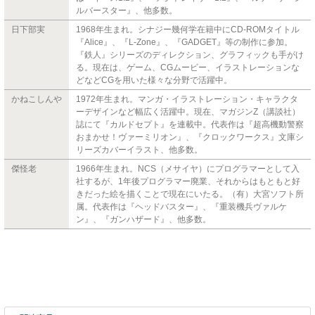
ルバースター』、他多数。
日下部実
1968年生まれ。シナジー幾何学在籍中にCD-ROMタイトル
『Alice』、『L-Zone』、『GADGET』等の制作に参加。
『鉄人』シリーズのディレクション、グラフィックも手がけ
る。現在は、ゲーム、CGムービー、イラストレーションな
どなどCGを用いた様々な分野で活躍中。
かねこしんや
1972年生まれ。マンガ・イラストレーション・キャラクタ
ーデザインなど幅広く活躍中。現在、マガジンZ（講談社）
誌にて『カルドセプト』を連載中。代表作は『超高機動警察
おまかせ！ヴァーミリオン』、『クロックワークス』文庫シ
リーズカバーイラスト、他多数。
傑怪老
1966年生まれ。NCS（メサイヤ）にプログラマーとして入
社するが、1年後プログラマー廃業、それからはもともと好
きだった絵を描くことで現在にいたる。（有）大宮ソフト所
属。代表作は『ヘッドバスター』、『重装機兵ヴァルケ
ン』、『ガンハザード』、他多数。