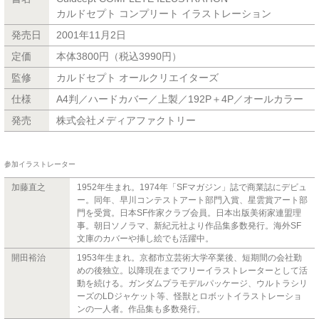
カルドセプト コンプリート イラストレーション
発売日
2001年11月2日
定価
本体3800円（税込3990円）
監修
カルドセプト オールクリエイターズ
仕様
A4判／ハードカバー／上製／192P＋4P／オールカラー
発売
株式会社メディアファクトリー
参加イラストレーター
加藤直之
1952年生まれ。1974年「SFマガジン」誌で商業誌にデビュ
ー。同年、早川コンテストアート部門入賞、星雲賞アート部
門を受賞。日本SF作家クラブ会員。日本出版美術家連盟理
事。朝日ソノラマ、新紀元社より作品集多数発行。海外SF
文庫のカバーや挿し絵でも活躍中。
開田裕治
1953年生まれ。京都市立芸術大学卒業後、短期間の会社勤
めの後独立。以降現在までフリーイラストレーターとして活
動を続ける。ガンダムプラモデルパッケージ、ウルトラシリ
ーズのLDジャケット等、怪獣とロボットイラストレーショ
ンの一人者。作品集も多数発行。