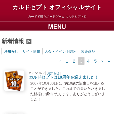
カルドセプト オフィシャルサイト
カードで戦うボードゲーム
カルドセプト
MENU
新着情報
RSS2
お知らせ
サイト情報
大会・イベント関連
関連商品
‹
1
2
3
4
5
›
»
2007-10-30
お知らせ
カルドセプトは10周年を迎えました！
カルドセプトは10周年を迎えました！
2007年10月30日に、満10歳の誕生日を迎える
ことができました。これまで応援いただきまし
た皆様に感謝いたします。ありがとうございま
した！