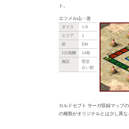
ト。
エツメル山・改
ダイス
1-8
エリア
1
砦
EW
1位報酬
14枚
施設
聖堂
占い館
カルドセプト サーガ収録マップ
の種類がオリジナルとは少し異な