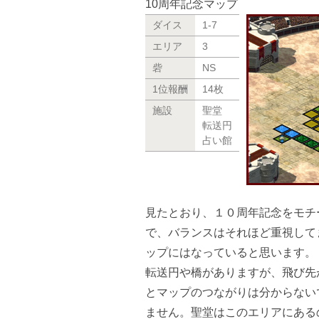
10周年記念マップ
ダイス
1-7
エリア
3
砦
NS
1位報酬
14枚
施設
聖堂
転送円
占い館
見たとおり、１０周年記念をモチ
で、バランスはそれほど重視して
ップにはなっていると思います。
転送円や橋がありますが、飛び先
とマップのつながりは分からない
ません。聖堂はこのエリアにある