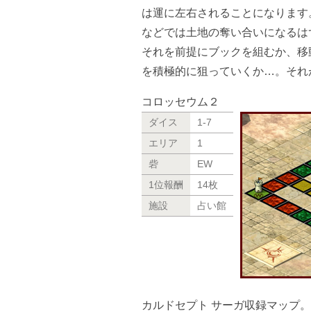
は運に左右されることになります
などでは土地の奪い合いになるは
それを前提にブックを組むか、移
を積極的に狙っていくか…。それ
コロッセウム２
ダイス
1-7
エリア
1
砦
EW
1位報酬
14枚
施設
占い館
カルドセプト サーガ収録マップ