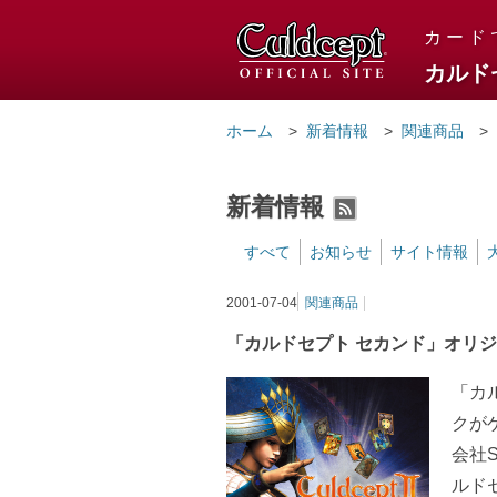
カルドセ
カード
カルド
ホーム
新着情報
関連商品
新着情報
RSS2
すべて
お知らせ
サイト情報
2001-07-04
関連商品
「カルドセプト セカンド」オリ
「カ
クが
会社
ルド