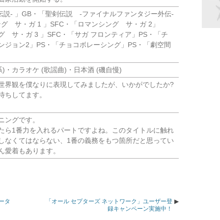
宝伝説- 」GB・「聖剣伝説 -ファイナルファンタジー外伝-
グ サ・ガ 1 」SFC・「ロマンシング サ・ガ 2」
グ サ・ガ 3 」SFC・「サガ フロンティア」PS・「チ
ンジョン2」PS・「チョコボレーシング」PS・「劇空間
)・カラオケ (歌謡曲)・日本酒 (磯自慢)
世界観を僕なりに表現してみましたが、いかがでしたか?
待ちしてます。
ニングです。
たら1番力を入れるパートですよね。このタイトルに触れ
しなくてはならない、1番の義務をもつ箇所だと思ってい
ん愛着もあります。
ータ
「オール セプターズ ネットワーク」ユーザー登
録キャンペーン実施中！