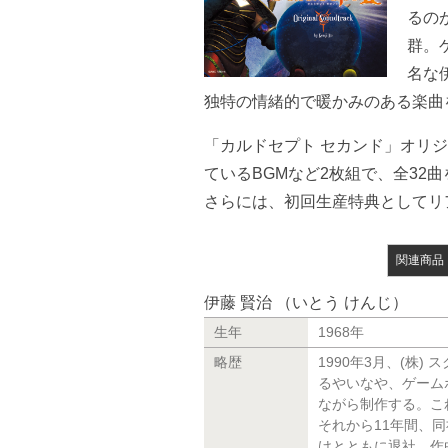
るの
群。
名な
独特の情緒的で暖かみのある楽曲
「カルドセプト セカンド」オリ
ているBGMなど2枚組で、全32
さらには、初回生産特典としてリ
関連商品
伊藤 賢治 （いとう けんじ）
生年
1968年
略歴
1990年3月、(株
るやいなや、ゲームボ
ながら制作する。こ
それから11年間、
けとともに退社。作