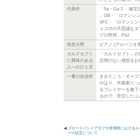
代表作
「Sa・Ga 2 -秘
」GB・「ロマンシン
SFC・「ロマンシン
ョコボの不思議なダ
プロ野球」PS2
得意分野
ピアノ (アルペジオ系
カルドセプト
『カルドセプト』の
に興味のある
忌憚のない感想をお
人へのひと言
一番の自信作
ききどころ：オープ
やはり、作曲家だっ
るプレイヤーを魅了
るので、苦労したぶ
ブロードバンドアダプタ使用時におけるル
ーの設定について