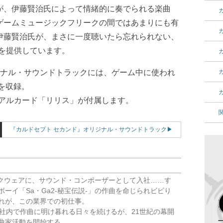
が、伊藤賢治氏によって情緒的に奏でられる楽曲
ゲームミュージックフリークの間ではあまりにも有
伊藤賢治氏が、まさに一度聴いたら忘れられない、
を提供しています。
ジナル・サウンドトラックには、ゲーム中に使われ
曲を収録。
アルカード「リリス」が付属します。
『カルドセプト セカンド』オリジナル・サウンドトラック
) スクウェアに、サウンド・コンポーザーとして入社……す
ーイ「Sa・Ga2-秘宝伝説-」の作曲を命じられビビり
れが、この業界での初仕事。
同社内で作曲に明け暮れる日々を続けるが、21世紀の幕開
曲家活動を開始する。