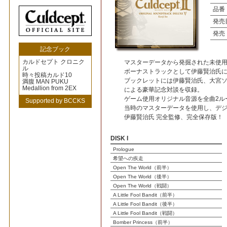
品番
発売
発売
記念ブック
カルドセプト クロニク
マスターデータから発掘された未使用
ル
ボーナストラックとして伊藤賢治氏
時々投稿カルド10
ブックレットには伊藤賢治氏、大宮ソフ
満腹 MAN PUKU
Medallion from 2EX
による豪華記念対談を収録。
ゲーム使用オリジナル音源を全曲2ル
Supported by BCCKS
当時のマスターデータを使用し、デジ
伊藤賢治氏 完全監修、完全保存版！
DISK I
Prologue
希望への疾走
Open The World（前半）
Open The World（後半）
Open The World（戦闘）
A Little Fool Bandit（前半）
A Little Fool Bandit（後半）
A Little Fool Bandit（戦闘）
Bomber Princess（前半）