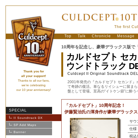
The first C
Top
Talk
Chronicle
Message
10周年を記念し、豪華デラックス版で
カルドセプト セカ
ウンドトラック DE
Thank you for
Culdcept II Original Soundtrack D
all your support!
Thanks to all our fans,
2001年発売の『カルドセプト セカンド
we’re celebrating
て奇跡の復活。単なるリイシューに留まら
our 10 year anniversary!
盤として登場。至高の“イトケン節”に酔うべ
「カルドセプト」10周年記念！
SPECIAL
伊藤賢治氏の渾身作が豪華デラックス
II Soundtrack DX
サウ
SP Add Maps
仕様
Banner
税込